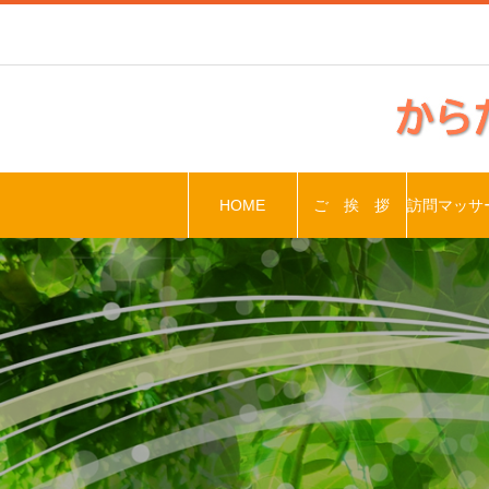
HOME
ご 挨 拶
訪問マッサ