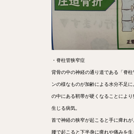
・脊柱管狭窄症
背骨の中の神経の通り道である「脊柱
ンの様なものが加齢による水分不足に
の中にある靭帯が硬くなることにより
生じる病気。
首で神経の狭窄が起こると手に痺れが
腰で起こると下半身に痺れや痛みを生