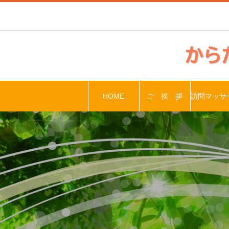
HOME
ご 挨 拶
訪問マッサ