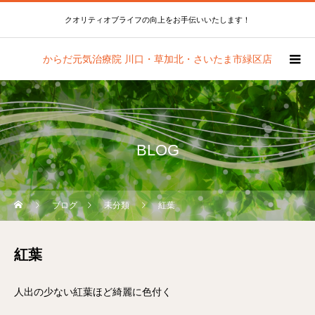
クオリティオブライフの向上をお手伝いいたします！
からだ元気治療院 川口・草加北・さいたま市緑区店
BLOG
ブログ
未分類
紅葉
紅葉
人出の少ない紅葉ほど綺麗に色付く