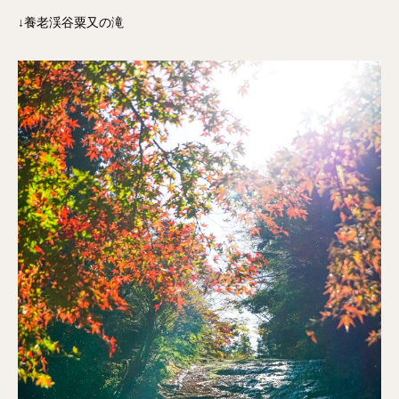
↓養老渓谷粟又の滝